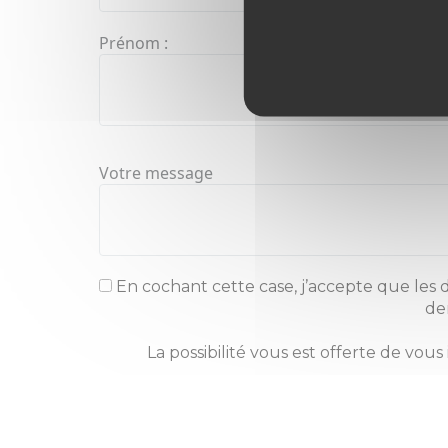
Prénom :
Votre message
En cochant cette case, j’accepte que les d
de
La possibilité vous est offerte de vous